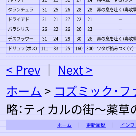
タランチュラ
31
25
26
28
28
毒の息を吐く（毒攻撃
ドライアド
21
21
27
22
21
－
パラシリス
26
22
26
26
23
－
デスフラワー
31
24
28
30
26
毒の息を吐く（毒攻撃
ドリュフ（ボス）
111
33
25
160
300
ツタが絡みつく（？）
< Prev
｜
Next >
ホーム
>
コズミック・フ
略：ティカルの街～薬草
ホーム
｜
更新履歴
｜
インフ