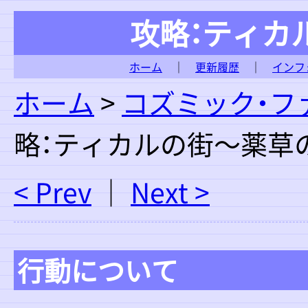
攻略：ティカ
ホーム
｜
更新履歴
｜
インフ
ホーム
>
コズミック・フ
略：ティカルの街～薬草
< Prev
｜
Next >
行動について