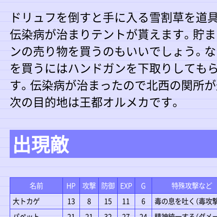
ドリュフを倒すと手に入る雪割草を道具
伝染病が治まりテントが貰えます。貯ま
ンの売り物を買うのもいいでしょう。な
を買うにはハンドガンを下取りしても
す。伝染病が治まったので北西の関所が
次の目的地は王都オルメカです。
出現敵
名前
HP
攻撃
防御
EXP
G
特殊攻撃など
大トカゲ
13
8
15
11
6
毒の息を吐く（毒攻撃
パペット
21
21
32
27
24
精神統一する（ダメー