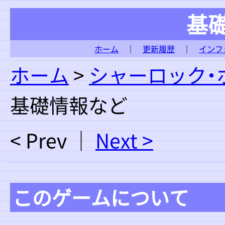
基
ホーム
｜
更新履歴
｜
インフ
ホーム
>
シャーロック・
基礎情報など
< Prev ｜
Next >
このゲームについて